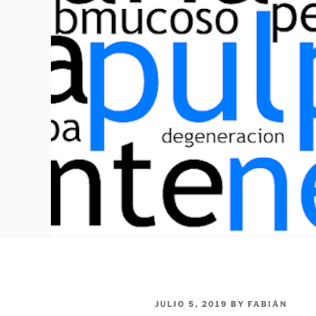
POSTED
JULIO 5, 2019
BY
FABIÁN
ON