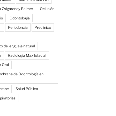
a Zsigmondy Palmer
Oclusión
is
Odontología
l
Periodoncia
Preclínico
o de lenguaje natural
n
Radiología Maxilofacial
n Oral
ochrane de Odontología en
hrane
Salud Pública
piratorias