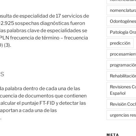
nomenclatur
sulta de especialidad de 17 servicios de
Odontogénes
.592.925 sospechas diagnósticas fueron
 las palabras clave de especialidades se
Patología Ora
e PLN frecuencia de término – frecuencia
predicción
(3)⁠.
procesamient
programació
as
Rehabilitació
Revisiones C
ada palabra dentro de cada una de las
Español
frecuencia de documentos que contienen
alcular el puntaje FT-FID y detectar las
Revisión Coc
aportan a cada una de las
urgencias res
.
META