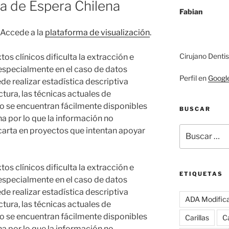
ta de Espera Chilena
Fabian
Accede a la
plataforma de visualización
.
Cirujano Denti
tos clínicos dificulta la extracción e
 especialmente en el caso de datos
Perfil en
Googl
de realizar estadística descriptiva
tura, las técnicas actuales de
o se encuentran fácilmente disponibles
BUSCAR
a por lo que la información no
Buscar
arta en proyectos que intentan apoyar
por:
tos clínicos dificulta la extracción e
ETIQUETAS
 especialmente en el caso de datos
de realizar estadística descriptiva
ADA Modific
tura, las técnicas actuales de
o se encuentran fácilmente disponibles
Carillas
Ca
a por lo que la información no