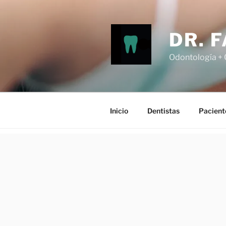
Ir
al
contenido
DR. 
Odontología +
Inicio
Dentistas
Pacient