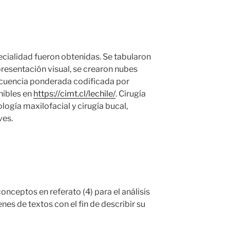
cialidad fueron obtenidas. Se tabularon
presentación visual, se crearon nubes
ecuencia ponderada codificada por
nibles en
https://cimt.cl/lechile/
. Cirugía
logía maxilofacial y cirugía bucal,
ves.
nceptos en referato (4)⁠ para el análisis
s de textos con el fin de describir su