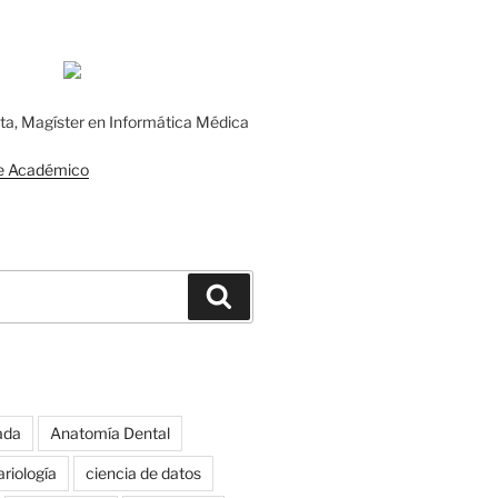
sta, Magíster en Informática Médica
e Académico
Búsqueda
ada
Anatomía Dental
riología
ciencia de datos