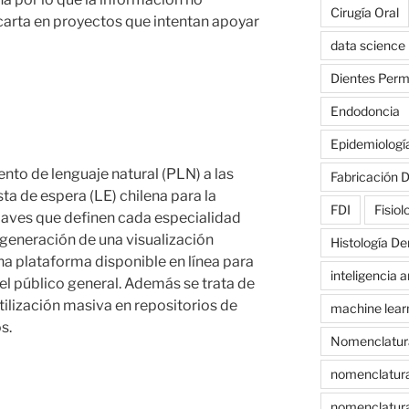
Cirugía Oral
arta en proyectos que intentan apoyar
data science
Dientes Per
Endodoncia
Epidemiologí
nto de lenguaje natural (PLN) a las
Fabricación D
ta de espera (LE) chilena para la
FDI
Fisiol
laves que definen cada especialidad
a generación de una visualización
Histología De
 una plataforma disponible en línea para
inteligencia ar
el público general. Además se trata de
tilización masiva en repositorios de
machine lear
s.
Nomenclatur
nomenclatur
nomenclatura