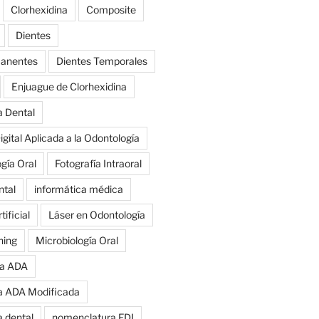
Clorhexidina
Composite
Dientes
manentes
Dientes Temporales
Enjuague de Clorhexidina
a Dental
igital Aplicada a la Odontología
ogía Oral
Fotografía Intraoral
ntal
informática médica
tificial
Láser en Odontología
ning
Microbiología Oral
a ADA
a ADA Modificada
 dental
nomenclatura FDI