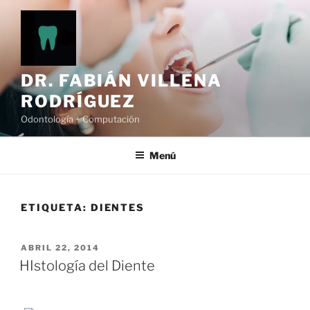
Ir
al
contenido
DR. FABIÁN VILLENA
RODRÍGUEZ
Odontología + Computación
Menú
ETIQUETA:
DIENTES
POSTED
ABRIL 22, 2014
ON
HIstología del Diente