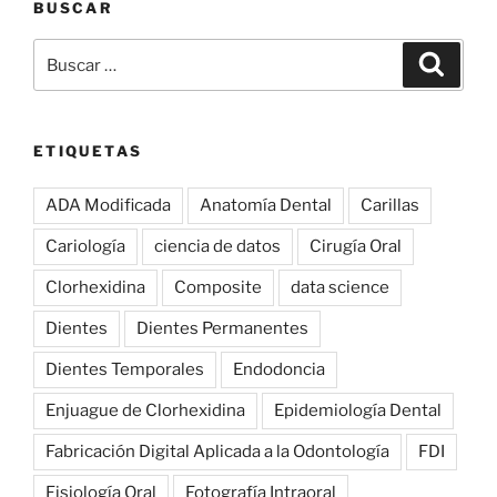
BUSCAR
Buscar
Búsqu
por:
ETIQUETAS
ADA Modificada
Anatomía Dental
Carillas
Cariología
ciencia de datos
Cirugía Oral
Clorhexidina
Composite
data science
Dientes
Dientes Permanentes
Dientes Temporales
Endodoncia
Enjuague de Clorhexidina
Epidemiología Dental
Fabricación Digital Aplicada a la Odontología
FDI
Fisiología Oral
Fotografía Intraoral