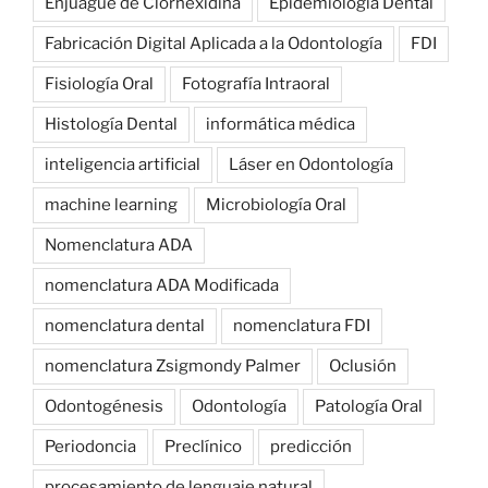
Enjuague de Clorhexidina
Epidemiología Dental
Fabricación Digital Aplicada a la Odontología
FDI
Fisiología Oral
Fotografía Intraoral
Histología Dental
informática médica
inteligencia artificial
Láser en Odontología
machine learning
Microbiología Oral
Nomenclatura ADA
nomenclatura ADA Modificada
nomenclatura dental
nomenclatura FDI
nomenclatura Zsigmondy Palmer
Oclusión
Odontogénesis
Odontología
Patología Oral
Periodoncia
Preclínico
predicción
procesamiento de lenguaje natural