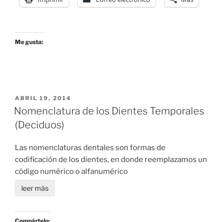
Me gusta:
POSTED
ABRIL 19, 2014
ON
Nomenclatura de los Dientes Temporales
(Deciduos)
Las nomenclaturas dentales son formas de
codificación de los dientes, en donde reemplazamos un
código numérico o alfanumérico
leer más
Compártelo: