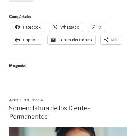
Compártelo:
Facebook
WhatsApp
X
Imprimir
Correo electrónico
Más
Me gusta:
POSTED
ABRIL 19, 2014
ON
Nomenclatura de los Dientes
Permanentes