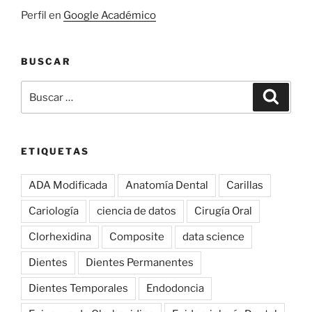
Perfil en
Google Académico
BUSCAR
Buscar
Búsqu
por:
ETIQUETAS
ADA Modificada
Anatomía Dental
Carillas
Cariología
ciencia de datos
Cirugía Oral
Clorhexidina
Composite
data science
Dientes
Dientes Permanentes
Dientes Temporales
Endodoncia