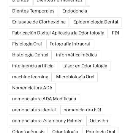
Dientes
Dientes Permanentes
Dientes Temporales
Endodoncia
Enjuague de Clorhexidina
Epidemiología Dental
Fabricación Digital Aplicada a la Odontología
FDI
Fisiología Oral
Fotografía Intraoral
Histología Dental
informática médica
inteligencia artificial
Láser en Odontología
machine learning
Microbiología Oral
Nomenclatura ADA
nomenclatura ADA Modificada
nomenclatura dental
nomenclatura FDI
nomenclatura Zsigmondy Palmer
Oclusión
Odontogénesis
Odontología
Patología Oral