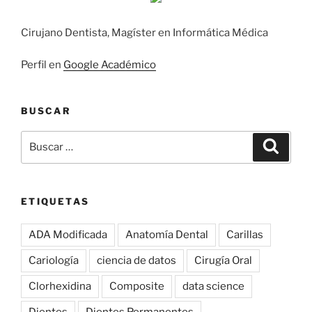
Cirujano Dentista, Magíster en Informática Médica
Perfil en
Google Académico
BUSCAR
Buscar
Búsqu
por:
ETIQUETAS
ADA Modificada
Anatomía Dental
Carillas
Cariología
ciencia de datos
Cirugía Oral
Clorhexidina
Composite
data science