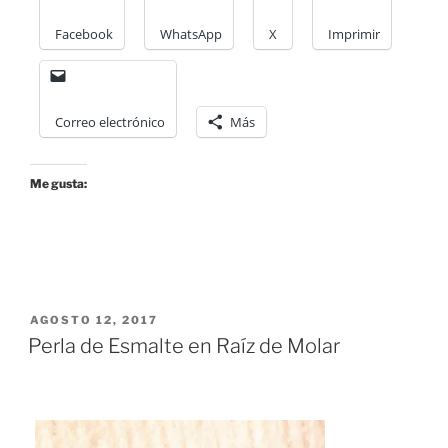
Facebook
WhatsApp
X
Imprimir
Correo electrónico
Más
Me gusta:
POSTED
AGOSTO 12, 2017
ON
Perla de Esmalte en Raíz de Molar