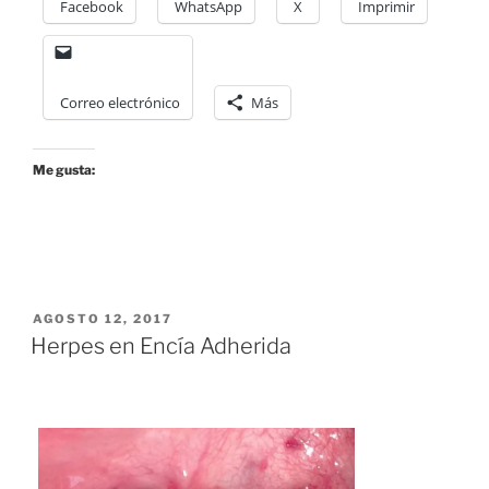
Facebook
WhatsApp
X
Imprimir
Correo electrónico
Más
Me gusta:
POSTED
AGOSTO 12, 2017
ON
Herpes en Encía Adherida