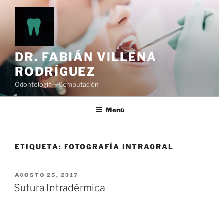
Ir
al
contenido
DR. FABIÁN VILLENA
RODRÍGUEZ
Odontología + Computación
Menú
ETIQUETA:
FOTOGRAFÍA INTRAORAL
POSTED
AGOSTO 25, 2017
ON
Sutura Intradérmica