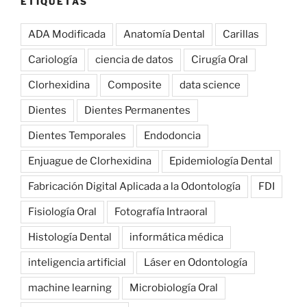
ETIQUETAS
ADA Modificada
Anatomía Dental
Carillas
Cariología
ciencia de datos
Cirugía Oral
Clorhexidina
Composite
data science
Dientes
Dientes Permanentes
Dientes Temporales
Endodoncia
Enjuague de Clorhexidina
Epidemiología Dental
Fabricación Digital Aplicada a la Odontología
FDI
Fisiología Oral
Fotografía Intraoral
Histología Dental
informática médica
inteligencia artificial
Láser en Odontología
machine learning
Microbiología Oral