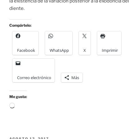
la existencia de la variación posterior a la exodoncia del
diente.
Compártelo:
Facebook
WhatsApp
X
Imprimir
Correo electrónico
Más
Me gusta:
Cargando...
POSTED
AGOSTO 12, 2017