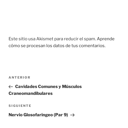
Este sitio usa Akismet para reducir el spam.
Aprende
cómo se procesan los datos de tus comentarios.
Navegación
Previous
ANTERIOR
de
Post
Cavidades Comunes y Músculos
entradas
Craneomandibulares
Next
SIGUIENTE
Post
Nervio Glosofaríngeo (Par 9)