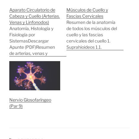
Aparato Circulatorio de
Músculos de Cuello y
Cabeza y Cuello (Arterias.
Fascias Cervicales
Venas y Linfonodos)
Resumen de la anatomía
Anatomía, Histología y
de todos los músculos del
Fisiología por
cuello y las fascias
SistemasDescargar
cervicales del cuello 1.
Apunte (PDF)Resumen
Suprahioideos 1.1.
de arterias, venas y
Digástrico: 1.1.1.Vientre
linfonodos de cabeza y
Anterior del Digástrico:
cuelloIrrigación1.
Derivado del 1er arco
Aorta1.1. Carótida
faríngeo. Abre la boca
Común1.1.1. Carótida
1.1.2.Vientre Posterior del
Interna1.1.2. Carótida
Digástrico: Derivado del
Externa1.1.2.1.
2do arco faringeo. Baja el
Tiroidea
hioides 1.2.
Nervio Glosofaríngeo
Superior1.1.2.1.1.
Estilohioideo: Deriva del
(Par 9)
Laringea
mesoderma somitico.…
Superior1.1.2.1.2.
Esternocleidomastoidea1
.1.2.1.3.
Infrahioidea1.1.2.1.4.