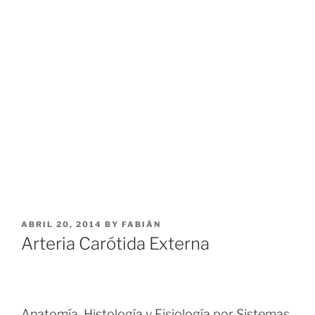
POSTED
ABRIL 20, 2014
BY
FABIÁN
ON
Arteria Carótida Externa
Anatomía, Histología y Fisiología por Sistemas